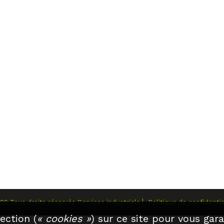
026
Tous droits réservés
Services industriels
Politique de confidentia
ection (
« cookies »
) sur ce site pour vous gara