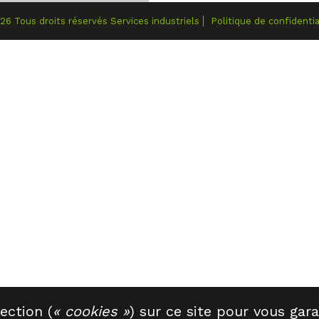
026
Tous droits réservés
Services industriels
Politique de confidentia
ection (
« cookies »
) sur ce site pour vous gara