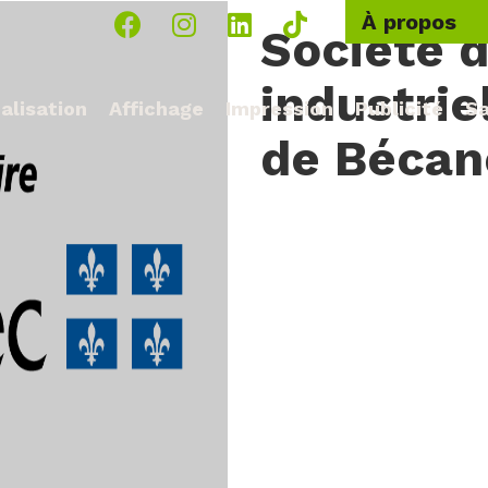
À propos
Société 
industrie
alisation
Affichage
Impression
Publicité
Sa
de Bécan